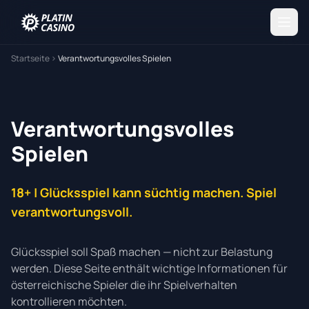
Startseite
Verantwortungsvolles Spielen
Verantwortungsvolles
Spielen
18+ | Glücksspiel kann süchtig machen. Spiel
verantwortungsvoll.
Glücksspiel soll Spaß machen — nicht zur Belastung
werden. Diese Seite enthält wichtige Informationen für
österreichische Spieler die ihr Spielverhalten
kontrollieren möchten.