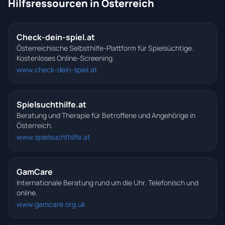
Hilfsressourcen in Österreich
Check-dein-spiel.at
Österreichische Selbsthilfe-Plattform für Spielsüchtige.
Kostenloses Online-Screening.
www.check-dein-spiel.at
Spielsuchthilfe.at
Beratung und Therapie für Betroffene und Angehörige in
Österreich.
www.spielsuchthilfe.at
GamCare
Internationale Beratung rund um die Uhr. Telefonisch und
online.
www.gamcare.org.uk