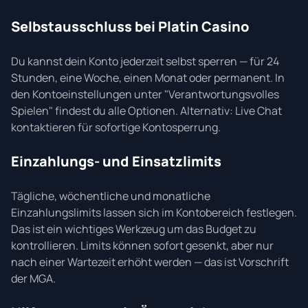
Selbstausschluss bei Platin Casino
Du kannst dein Konto jederzeit selbst sperren — für 24
Stunden, eine Woche, einen Monat oder permanent. In
den Kontoeinstellungen unter "Verantwortungsvolles
Spielen" findest du alle Optionen. Alternativ: Live Chat
kontaktieren für sofortige Kontosperrung.
Einzahlungs- und Einsatzlimits
Tägliche, wöchentliche und monatliche
Einzahlungslimits lassen sich im Kontobereich festlegen.
Das ist ein wichtiges Werkzeug um das Budget zu
kontrollieren. Limits können sofort gesenkt, aber nur
nach einer Wartezeit erhöht werden — das ist Vorschrift
der MGA.