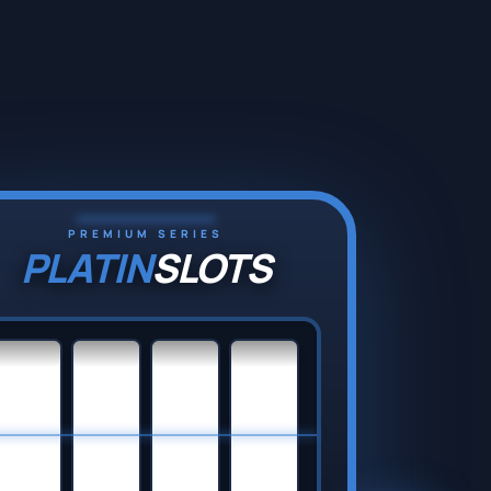
PREMIUM SERIES
PLATIN
SLOTS
⭐
⭐
🍇
💎
🍀
🍋
🍀
🔔