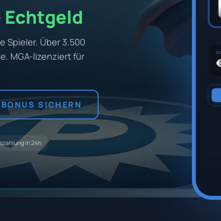
· Echtgeld
e Spieler. Über 3.500
G
e. MGA-lizenziert für
BONUS SICHERN
szahlung in 24h