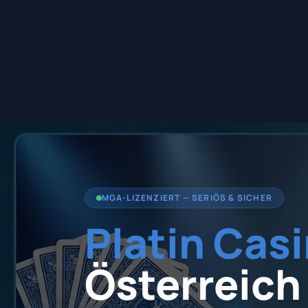
MGA-LIZENZIERT — SERIÖS & SICHER
Platin Cas
Österreich