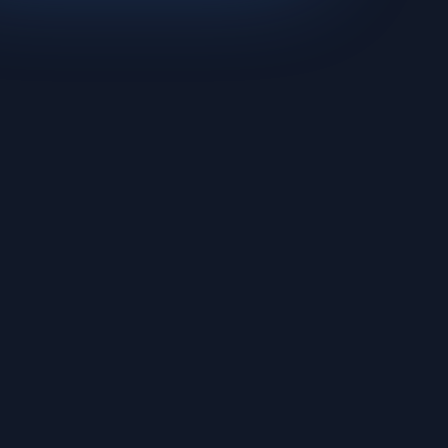
⭐
7️⃣
🍇
🍒
🍋
🍇
7️⃣
🍒
🍀
🍇
🍋
💎
🍀
🍇
💎
⭐
🍒
⭐
🔔
🍀
7️⃣
⭐
🍀
🔔
🍀
🍇
🍀
🍇
⭐
🍀
🔔
🍋